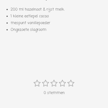
200 ml hazelnoot & rijst melk
1 kleine eetlepel cacao
mespunt vanillepoeder
Ongezoete slagroom
1
2
3
4
5
S
R
s
s
s
s
s
t
a
0 stemmen
e
t
t
t
t
t
t
m
i
e
e
e
e
e
m