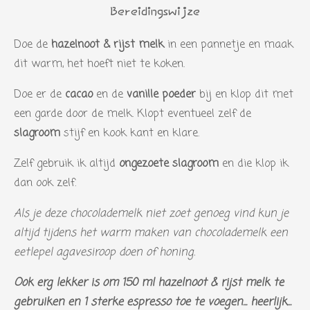
n
r
r
r
r
r
e
Bereidingswijze
g
n
r
r
r
r
:
Doe de
hazelnoot & rijst melk
in een pannetje en maak
e
e
e
e
0
dit warm, het hoeft niet te koken.
n
n
n
n
s
Doe er de
cacao
en de
vanille poeder
bij en klop dit met
t
een garde door de melk. Klopt eventueel zelf de
e
slagroom
stijf en kook kant en klare.
r
r
Zelf gebruik ik altijd
ongezoete slagroom
en die klop ik
e
dan ook zelf.
n
Als je deze chocolademelk niet zoet genoeg vind kun je
altijd tijdens het warm maken van chocolademelk een
eetlepel agavesiroop doen of honing.
Ook erg lekker is om 150 ml hazelnoot & rijst melk te
gebruiken en 1 sterke espresso toe te voegen... heerlijk...