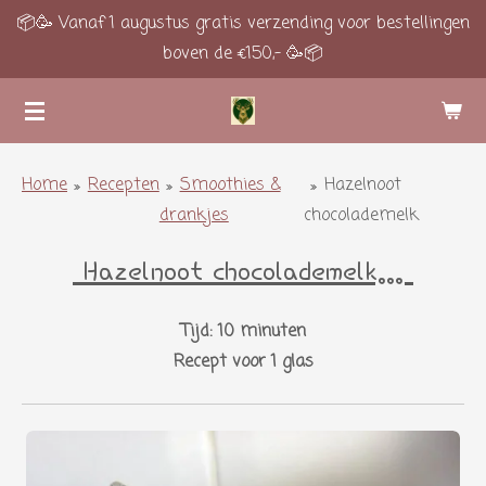
📦🥳 Vanaf 1 augustus gratis verzending voor bestellingen
Ga
boven de €150,- 🥳📦
direct
naar
de
hoofdinhoud
Home
»
Recepten
»
Smoothies &
»
Hazelnoot
drankjes
chocolademelk
Hazelnoot chocolademelk...
Tijd: 10 minuten
Recept voor 1 glas