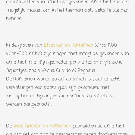
en amuletten van amethist gevonden. Amethist zou het
mogelijk maken om in het hiernamaals seks te kunnen
hebben.
In de graven van
Etrusken
en
Romeinen
(circa 1100
v.Chr.-500 n.Chr.) zijn ringen met intaglio’s gevonden van
amethist, met fijn gesneden portretjes of mythische
figuurtjes, zoals Venus, Cupido of Pegasus.
De Romeinen waren zo dol op amethist, dat er zelfs
vervalsingen van paars glas zijn gevonden, met
inscripties en figuurtjes die normaal op amethist
werden aangebracht.
De
oude Grieken
en
Romeinen
gebruikten de amethist
als amulet om zich te beschermen tegen dronkenschap,