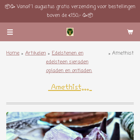
📦🥳 Vanaf 1 augustus gratis verzending voor bestellingen
Ga
boven de €150,- 🥳📦
direct
naar
de
hoofdinhoud
Home
»
Artikelen
»
Edelstenen en
»
Amethist
edelsteen sieraden
opladen en ontladen.
Amethist...