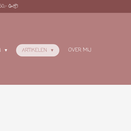
50,- 🥳📦
OVER MIJ
N
ARTIKELEN