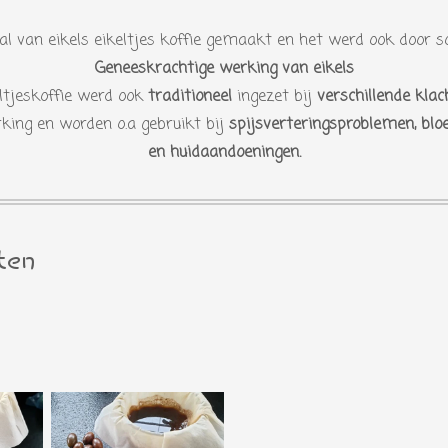
al van eikels eikeltjes koffie gemaakt en het werd ook door so
Geneeskrachtige werking van eikels
ltjeskoffie werd ook
traditioneel
ingezet bij
verschillende klac
king en worden o.a gebruikt bij
spijsverteringsproblemen, bl
en huidaandoeningen.
ten