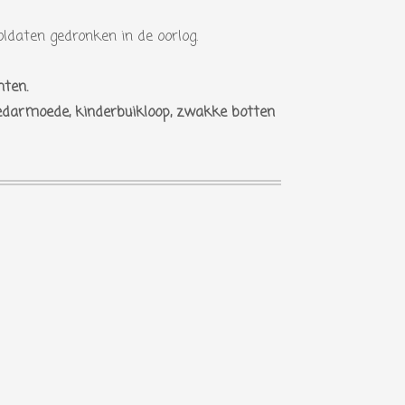
ldaten gedronken in de oorlog.
hten.
oedarmoede, kinderbuikloop, zwakke botten