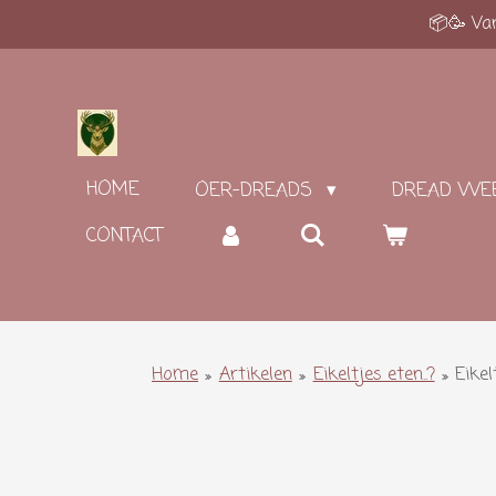
📦🥳 Van
Ga
direct
naar
de
hoofdinhoud
HOME
OER-DREADS
DREAD WE
CONTACT
Home
»
Artikelen
»
Eikeltjes eten..?
»
Eikel