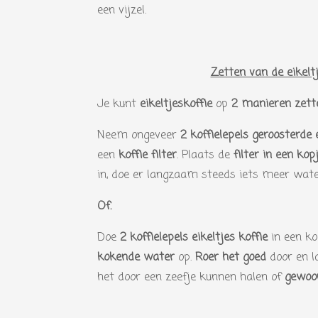
een vijzel.
Zetten van de eikeltj
Je kunt
eikeltjeskoffie
op
2 manieren zett
Neem ongeveer
2 koffielepels geroosterde e
een
koffie filter
. Plaats de
filter in een kop
in, doe er langzaam steeds iets meer water
Of.
Doe
2 koffielepels eikeltjes koffie
in een ko
kokende water
op.
Roer het goed
door en l
het door een zeefje kunnen halen of
gewoo