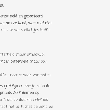
n.
verzameld en gesorteerd
.
uze om ze koud, warm of niet
 niet te vaak eikeltjes koffie
itterheid maar smaakvol.
inder bitterheid maar ook
offie, meer smaak van noten.
s grof fijn
en doe je ze
in de
maals 30 minuten op
en maal ze daarna helemaal
 hebt net al ik met de hand en