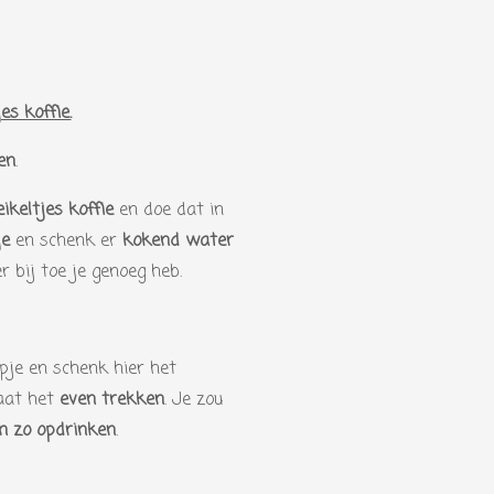
es koffie.
en
.
ikeltjes koffie
en doe dat in
je
en schenk er
kokend water
 bij toe je genoeg heb.
pje en schenk hier het
aat het
even trekken
. Je zou
n zo opdrinken
.