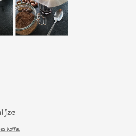
wijze
s koffie.