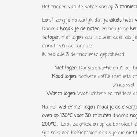
Het maken van de koffie kan op
3 maniere
Eerst zorg je natuurlijk dat je
eikels
hebt
Daarna
kraak je de noten
, en heb je de
ke
te logen,
niet logen zou ik alleen doen als je
drinkt i.v.m de tannine.
Ik heb alle 3 de manieren geprobeerd.
Niet logen:
Donkere koffie en meer b
Koud logen:
donkere koffie met iets m
smaakvol.
Warm logen:
Wat lichtere en mildere k
Na het
wel of niet logen
maal je de eikeltje
oven op 130
℃
voor 30 minuten
daarna
nog
200℃ .
Laat ze afkoelen op de bakplaat 
fijn met een koffiemolen of als je die niet