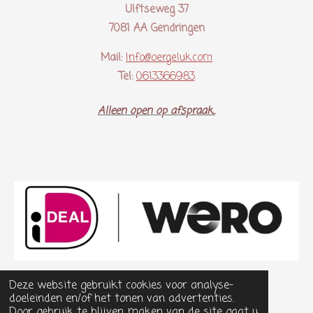
Ulftseweg 37
7081 AA Gendringen
Mail:
Info@oergeluk.com
Tel:
0613366983
Alleen open op afspraak..
Deze website gebruikt cookies voor analyse-
doeleinden en/of het tonen van advertenties.
Door gebruik te blijven maken van de site gaat u