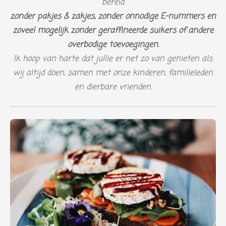
bereid
zonder pakjes & zakjes, zonder onnodige E-nummers
en
zoveel mogelijk zonder geraffineerde suikers of andere
overbodige toevoegingen.
Ik hoop van harte dat jullie er net zo van genieten als
wij altijd doen, samen met onze kinderen, familieleden
en dierbare vrienden.