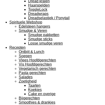
Dread kralen
Haarspelden
ToggleLock
Dreadwraps
Dreadselastiek / Ponytail
Spirituele Webshop
Edelsteen hangers
Smudge & Veren
Smudge pakketten
Smudge sticks
Losse smudge veren
Recepten
Ontbijt & Lunch
Soepen
Vlees Hoofdgerechten
Vis Hoofdgerechten
Vegetarisch gerechten
Pasta gerechten
Salades
Zoetigheid
Taarten
Koekjes
Cake en overige
Bijgerechten
Smoothies & drankjes