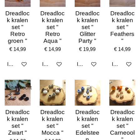
Dreadloc
Dreadloc
Dreadloc
Dreadloc
k kralen
k kralen
k kralen
k kralen
set "
set "
set "
set "
Retro
Retro
Glitter
Feathers
groen "
Aqua "
Party "
"
€ 14,99
€ 14,99
€ 19,99
€ 14,99
In winkelwagen
In winkelwagen
In winkelwagen
In winkelwa
Uitverkocht
Dreadloc
Dreadloc
Dreadloc
Dreadloc
k kralen
k kralen
k kralen
k kralen
set "
set "
set "
set "
Zwart "
Mocca "
Edelstee
Carneool
n
"