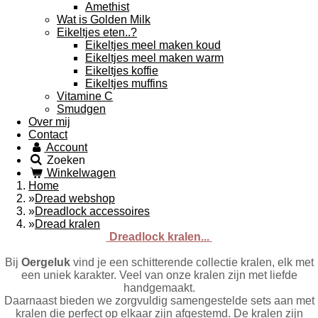
Amethist
Wat is Golden Milk
Eikeltjes eten..?
Eikeltjes meel maken koud
Eikeltjes meel maken warm
Eikeltjes koffie
Eikeltjes muffins
Vitamine C
Smudgen
Over mij
Contact
Account
Zoeken
Winkelwagen
Home
»
Dread webshop
»
Dreadlock accessoires
»
Dread kralen
Dreadlock kralen...
Bij
Oergeluk
vind je een schitterende collectie kralen, elk met
een uniek karakter.
Veel van onze kralen zijn met liefde
handgemaakt.
Daarnaast bieden we zorgvuldig samengestelde sets aan met
kralen die perfect op elkaar zijn afgestemd. De kralen zijn