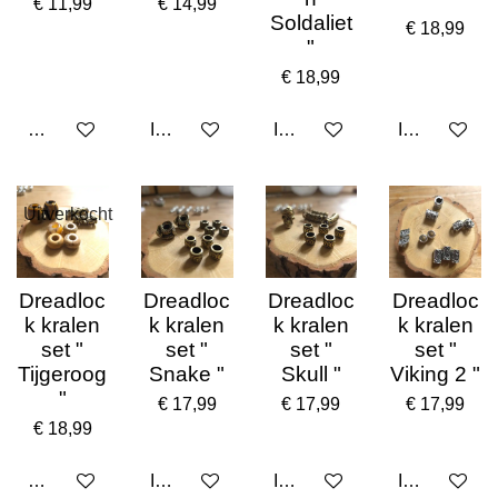
€ 11,99
€ 14,99
Soldaliet
€ 18,99
"
€ 18,99
Houd mij op de hoogte
In winkelwagen
In winkelwagen
In winkelwa
Uitverkocht
Dreadloc
Dreadloc
Dreadloc
Dreadloc
k kralen
k kralen
k kralen
k kralen
set "
set "
set "
set "
Tijgeroog
Snake "
Skull "
Viking 2 "
"
€ 17,99
€ 17,99
€ 17,99
€ 18,99
Houd mij op de hoogte
In winkelwagen
In winkelwagen
In winkelwa