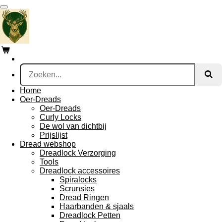
Ga
direct
naar
de
hoofdinhoud
Home
Oer-Dreads
Oer-Dreads
Curly Locks
De wol van dichtbij
Prijslijst
Dread webshop
Dreadlock Verzorging
Tools
Dreadlock accessoires
Spiralocks
Scrunsies
Dread Ringen
Haarbanden & sjaals
Dreadlock Petten