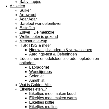
Baby hapjes
Artikelen
Suiker
Arrowroot
Agar Agar
Barefoot wandelen/leven
E-stoffen
Zuivel '' De melkkoe''
Welke boter is gezond
Menstruatie-cup
HSP, HSS & meer
Nieuwetijdskinderen & volwassenen
Aardings-test & Oefeningen
Edelstenen en edelsteen sieraden opladen en
ontladen.
Labradoriet
Woestijnroos
Seleniet
Amethist
Wat is Golden Milk
Eikeltjes eten..?
Eikeltjes meel maken koud
Eikeltjes meel maken warm
Eikeltjes koffie
Eikeltjes muffins