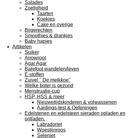
Salades
Zoetigheid
Taarten
Koekjes
Cake en overige
Bijgerechten
Smoothies & drankjes
Baby hapjes
Artikelen
Suiker
Arrowroot
Agar Agar
Barefoot wandelen/leven
E-stoffen
Zuivel '' De melkkoe''
Welke boter is gezond
Menstruatie-cup
HSP, HSS & meer
Nieuwetijdskinderen & volwassenen
Aardings-test & Oefeningen
Edelstenen en edelsteen sieraden opladen en
ontladen.
Labradoriet
Woestijnroos
Seleniet