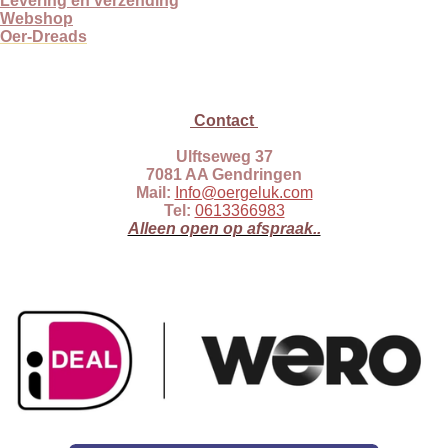
Levering en verzending
Webshop
Oer-Dreads
Contact
Ulftseweg 37
7081 AA Gendringen
Mail:
Info@oergeluk.com
Tel:
0613366983
Alleen open op afspraak..