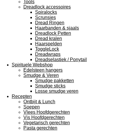
Tools
Dreadlock accessoires
Spiralocks
Scrunsies
Dread Ringen
Haarbanden & sjaals
Dreadlock Petten
Dread kralen
Haarspelden
ToggleLock
Dreadwraps
Dreadselastiek / Ponytail
Spirituele Webshop
Edelsteen hangers
Smudge & Veren
Smudge pakketten
Smudge sticks
Losse smudge veren
Recepten
Ontbijt & Lunch
Soepen
Vlees Hoofdgerechten
Vis Hoofdgerechten
Vegetarisch gerechten
Pasta gerechten