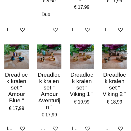
€ 8,50
€ 17,99
€ 17,99
In winkelwagen
In winkelwagen
In winkelwagen
In winkelwa
Uitverkocht
Dreadloc
Dreadloc
Dreadloc
Dreadloc
k kralen
k kralen
k kralen
k kralen
set "
set "
set "
set "
Amour
Amour
Viking 1 "
Viking 2 "
Blue "
Aventurij
€ 19,99
€ 18,99
n "
€ 17,99
€ 17,99
In winkelwagen
In winkelwagen
In winkelwagen
Houd mij op