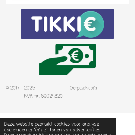
© 2017 - 2025 Oergeluk.com
KVK nr: 69024820
Deze website gebruikt cookies voor analyse-
doeleinden en/of het tonen van advertenties.