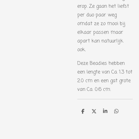
erop. Ze gaan het liefst
per duo paar weg
omdat ze zo mooi bij
elkaar passen maar
apart kan natuurlijk
ook.
Deze Beadies hebben
een lengte van Ca. 1.3 tot
2.0 cm en een gat grote
van Ca. 0.6 cm.
D
D
S
D
e
e
h
e
l
e
a
l
e
l
r
e
n
e
n