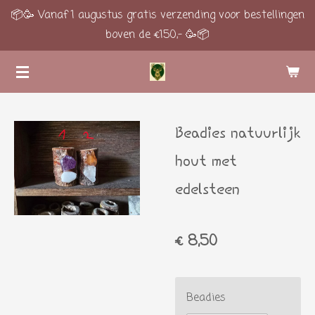
📦🥳 Vanaf 1 augustus gratis verzending voor bestellingen
Ga
boven de €150,- 🥳📦
direct
naar
de
hoofdinhoud
Beadies natuurlijk
hout met
edelsteen
€ 8,50
Beadies