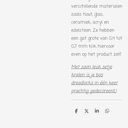
verschillende materialen
zoals hout, glas,
ceramiek, acryl en
edelsteen. Ze hebben
een gat grote van 0,4 tot
0,7 mm klik hiervoor
even op het product zelf.
Met zoon leuk setje
kralen is je bos
dreadlocks in één keer
prachtig gedecoreerd..!
D
D
S
D
e
e
h
e
l
e
a
l
e
l
r
e