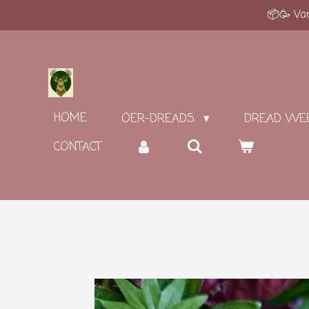
📦🥳 Van
Ga
direct
naar
de
hoofdinhoud
HOME
OER-DREADS
DREAD WE
CONTACT