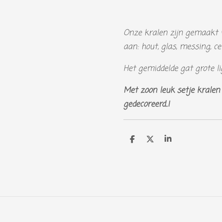
Onze kralen zijn gemaakt 
aan: hout, glas, messing, c
Het gemiddelde gat grote l
Met zoon leuk setje kralen 
gedecoreerd..!
D
D
S
e
e
h
l
e
a
e
l
r
n
e