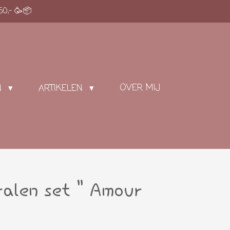
50,- 🥳📦
OVER MIJ
N
ARTIKELEN
ralen set " Amour