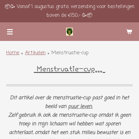
📦🥳 Vanaf 1 augustus gratis verzending voor bestellingen
Ga
boven de €150,- 🥳📦
direct
naar
de
hoofdinhoud
Home
»
Artikelen
»
Menstruatie-cup
Menstruatie-cup...
Dit artikel over de menstruatie-cup past goed in het
beeld van
puur leven.
Zelf gebruik ik ook de menstruatie-cup omdat ik geen
troep in mijn lichaam wil hebben wat sporen
achterlaat, omdat het een stuk milieu bewuster is en