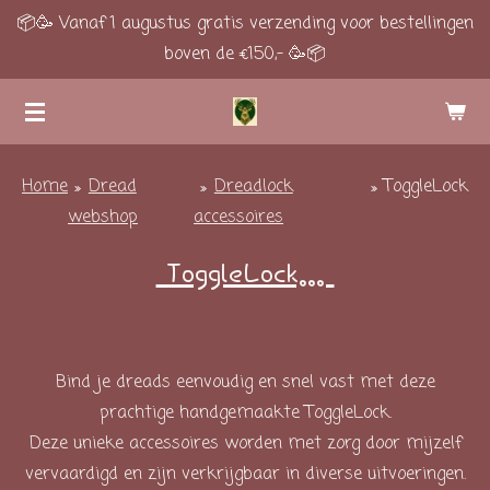
📦🥳 Vanaf 1 augustus gratis verzending voor bestellingen
Ga
boven de €150,- 🥳📦
direct
naar
de
hoofdinhoud
Home
»
Dread
»
Dreadlock
»
ToggleLock
webshop
accessoires
ToggleLock...
Bind je dreads eenvoudig en snel vast met deze
prachtige handgemaakte ToggleLock.
Deze unieke accessoires worden met zorg door mijzelf
vervaardigd en zijn verkrijgbaar in diverse uitvoeringen.