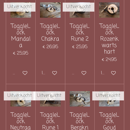
Uitverkocht
Uitverkocht
ToggleL
ToggleL
ToggleL
ToggleL
ock
ock
ock
ock
Mandal
Chakra
Rune 2
Rozenk
a
warts
€ 26,95
€ 25,95
hart
€ 25,95
€ 24,95
Houd mij op de hoogte
In winkelwagen
Houd mij op de hoogte
In winkelwag
Uitverkocht
Uitverkocht
Uitverkocht
ToggleL
ToggleL
ToggleL
ToggleL
ock
ock
ock
ock
Neutraa
Rune 1
Bergkri
Goud