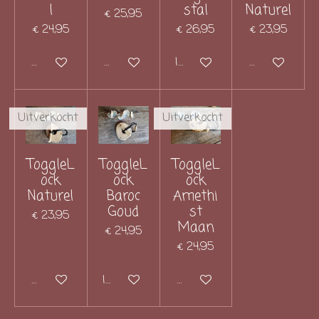
l
stal
Naturel
€ 25,95
€ 24,95
€ 26,95
€ 23,95
Houd mij op de hoogte
Houd mij op de hoogte
In winkelwagen
Houd mij op 
Uitverkocht
Uitverkocht
ToggleL
ToggleL
ToggleL
ock
ock
ock
Naturel
Baroc
Amethi
Goud
st
€ 23,95
Maan
€ 24,95
€ 24,95
Houd mij op de hoogte
In winkelwagen
Houd mij op de hoogte