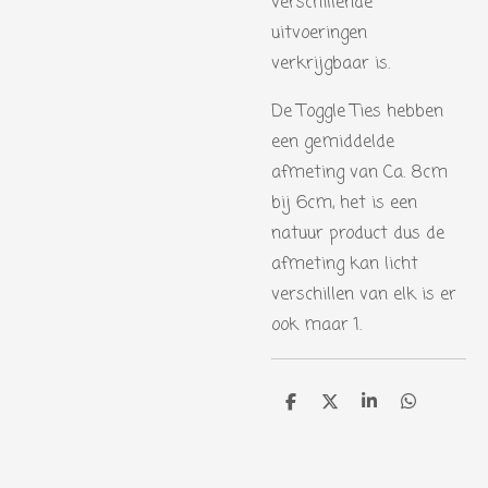
verschillende
uitvoeringen
verkrijgbaar is.
De Toggle Ties hebben
een gemiddelde
afmeting van Ca. 8cm
bij 6cm, het is een
natuur product dus de
afmeting kan licht
verschillen van elk is er
ook maar 1.
D
D
S
D
e
e
h
e
l
e
a
l
e
l
r
e
n
e
n