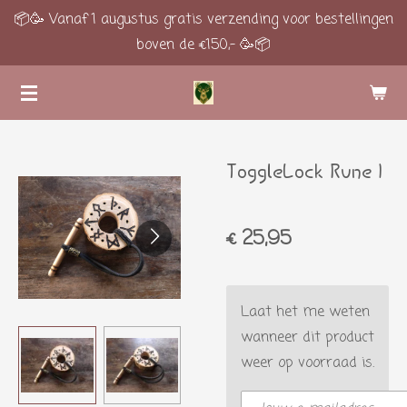
📦🥳 Vanaf 1 augustus gratis verzending voor bestellingen
Ga
boven de €150,- 🥳📦
direct
naar
de
hoofdinhoud
ToggleLock Rune 1
€ 25,95
Laat het me weten
wanneer dit product
weer op voorraad is.