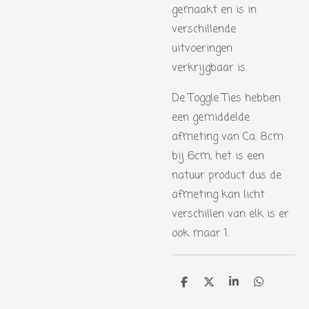
gemaakt en is in
verschillende
uitvoeringen
verkrijgbaar is.
De Toggle Ties hebben
een gemiddelde
afmeting van Ca. 8cm
bij 6cm, het is een
natuur product dus de
afmeting kan licht
verschillen van elk is er
ook maar 1.
D
D
S
D
e
e
h
e
l
e
a
l