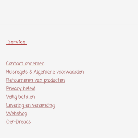
e
l
r
e
n
e
n
Service
Contact opnemen
Huisregels & Algemene voorwaarden
Retourneren van producten
Privacy beleid
Veilig betalen
Levering en verzending
Webshop
Oer-Dreads