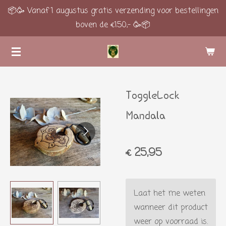
📦🥳 Vanaf 1 augustus gratis verzending voor bestellingen
Ga
boven de €150,- 🥳📦
direct
naar
de
hoofdinhoud
ToggleLock
Mandala
€ 25,95
Laat het me weten
wanneer dit product
weer op voorraad is.