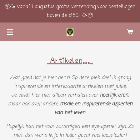
📦🥳 Vanaf 1 augustus gratis verzending voor bestellingen
Ga
boven de €150,- 🥳📦
direct
naar
de
hoofdinhoud
Artikelen...
Wat goed dat je hier bent! Op deze plek deel ik graag
inspirerende en interessante artikelen met jullie
.
Je vindt hier niet alleen verhalen over
heerlijk eten
,
maar ook over andere
mooie en inspirerende aspecten
van het leven
.
Hopelijk kan het voor sommigen een eye-opener zijn. Zo
niet, dan wens ik je in ieder geval veel leesplezier!