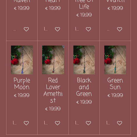
Raven
Heart
Tree Of
Watch
Life
€ 19,99
€ 19,99
€ 19,99
€ 19,99
Houd mij op de hoogte
In winkelwagen
In winkelwagen
Houd mij op 
Purple
Red
Black
Green
Moon
Lover
and
Sun
Amethi
Green
€ 19,99
€ 19,99
st
€ 19,99
€ 19,99
In winkelwagen
In winkelwagen
In winkelwagen
In winkelwag