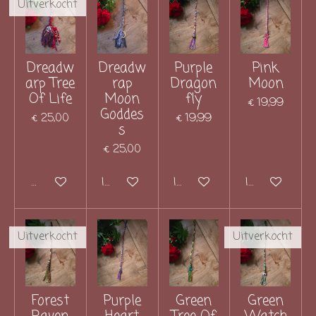
Uitverkocht
Dreadw
Dreadw
Purple
Pink
arp Tree
rap
Dragon
Moon
Of Life
Moon
fly
€ 19,99
Goddes
€ 25,00
€ 19,99
s
€ 25,00
Houd mij op de hoogte
In winkelwagen
In winkelwagen
In winkelwag
Uitverkocht
Uitverkocht
Forest
Purple
Green
Green