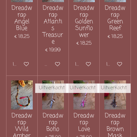
Dreadw
Dreadw
Dreadw
Dreadw
rap
rap
rap
rap
Angel
Atlanti
Golden
Green
Blue
s
Sunflo
Reef
Treasur
wer
€ 18,25
€ 18,25
e
€ 18,25
€ 19,99
In winkelwagen
Houd mij op de hoogte
In winkelwagen
In winkelwag
Uitverkocht
Uitverkocht
Uitverkocht
Dreadw
Dreadw
Dreadw
Dreadw
rap
rap
rap
rap
Wild
Boho
Love
Brown
Amber
Mask