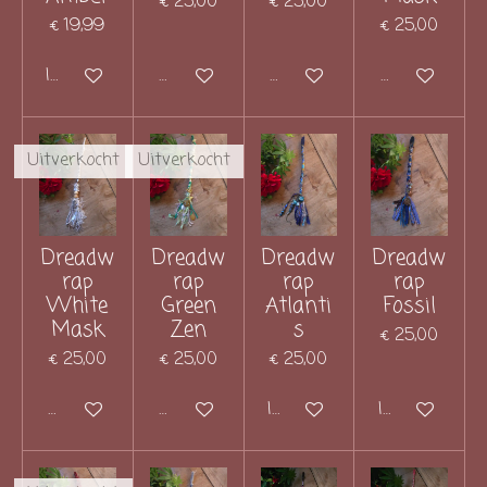
€ 25,00
€ 25,00
€ 19,99
€ 25,00
In winkelwagen
Houd mij op de hoogte
Houd mij op de hoogte
Houd mij op 
Uitverkocht
Uitverkocht
Dreadw
Dreadw
Dreadw
Dreadw
rap
rap
rap
rap
White
Green
Atlanti
Fossil
Mask
Zen
s
€ 25,00
€ 25,00
€ 25,00
€ 25,00
Houd mij op de hoogte
Houd mij op de hoogte
In winkelwagen
In winkelwag