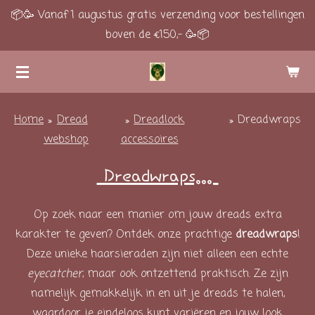
📦🥳 Vanaf 1 augustus gratis verzending voor bestellingen
Ga
boven de €150,- 🥳📦
direct
naar
de
hoofdinhoud
Home
»
Dread
»
Dreadlock
»
Dreadwraps
webshop
accessoires
Dreadwraps...
Op zoek naar een manier om jouw dreads extra
karakter te geven? Ontdek onze prachtige
dreadwraps
!
Deze unieke haarsieraden zijn niet alleen een echte
eyecatcher
, maar ook ontzettend praktisch. Ze zijn
namelijk gemakkelijk in en uit je dreads te halen,
waardoor je eindeloos kunt variëren en jouw look