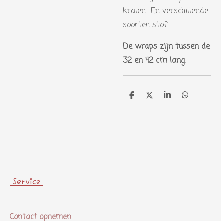
kralen... En verschillende
soorten stof...
De wraps zijn tussen de
32 en 42 cm lang.
D
D
S
D
e
e
h
e
l
e
a
l
e
l
r
e
n
e
n
Service
Contact opnemen