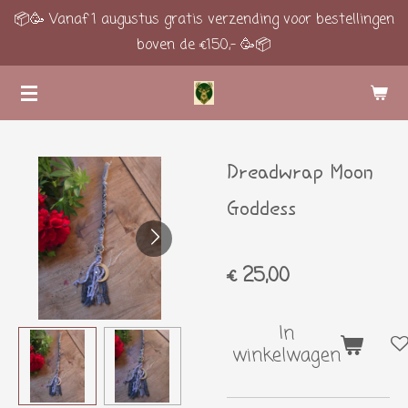
📦🥳 Vanaf 1 augustus gratis verzending voor bestellingen
Ga
boven de €150,- 🥳📦
direct
naar
de
hoofdinhoud
Dreadwrap Moon
Goddess
€ 25,00
In
winkelwagen