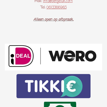
Mail:
Info@oergeluk.com
Tel:
0613366983
Alleen open op afspraak..