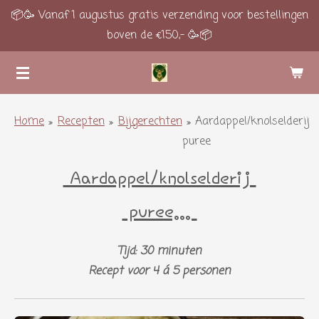
📦🥳 Vanaf 1 augustus gratis verzending voor bestellingen
Ga
boven de €150,- 🥳📦
direct
naar
de
hoofdinhoud
Home
»
Recepten
»
Bijgerechten
»
Aardappel/knolselderij
puree
Aardappel/knolselderij
puree...
Tijd: 30 minuten
Recept voor 4 á 5 personen