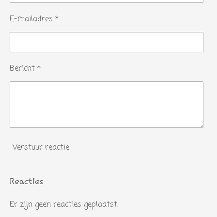
r
e
E-mailadres *
n
Bericht *
Verstuur reactie
Reacties
Er zijn geen reacties geplaatst.