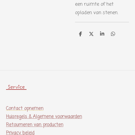
een ruimte of het
opladen van stenen.
D
D
S
D
e
e
h
e
l
e
a
l
e
l
r
e
n
e
n
Service
Contact opnemen
Huisregels & Algemene voorwaarden
Retourneren van producten
Privacy beleid