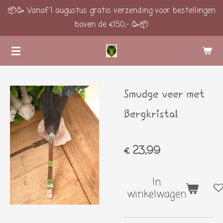
📦🥳 Vanaf 1 augustus gratis verzending voor bestellingen
Ga
boven de €150,- 🥳📦
direct
naar
de
hoofdinhoud
Smudge veer met
Bergkristal
€ 23,99
In
winkelwagen