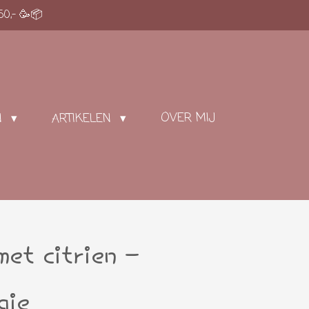
50,- 🥳📦
OVER MIJ
N
ARTIKELEN
met citrien -
gie