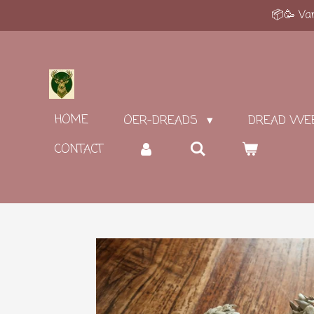
📦🥳 Van
Ga
direct
naar
de
hoofdinhoud
HOME
OER-DREADS
DREAD WE
CONTACT