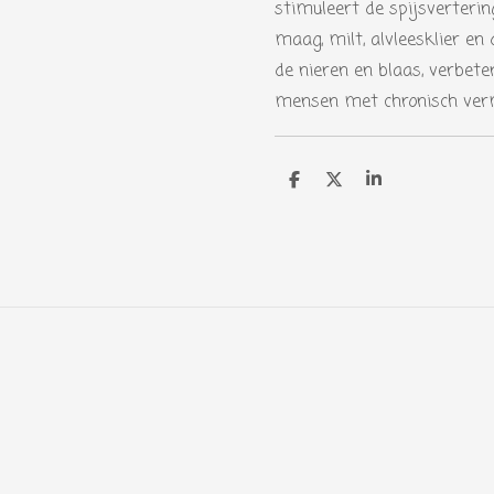
stimuleert de spijsverterin
maag, milt, alvleesklier en 
de nieren en blaas, verbeter
mensen met chronisch ver
D
D
S
e
e
h
l
e
a
e
l
r
n
e