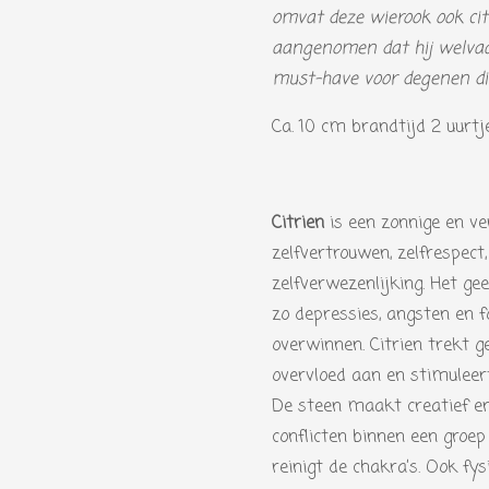
omvat deze wierook ook ci
aangenomen dat hij welvaar
must-have voor degenen die
Ca. 10 cm brandtijd 2 uurtj
Citrien
is een zonnige en v
zelfvertrouwen, zelfrespect,
zelfverwezenlijking. Het ge
zo depressies, angsten en f
overwinnen. Citrien trekt g
overvloed aan en stimuleer
De steen maakt creatief en
conflicten binnen een groep
reinigt de chakra’s. Ook fys