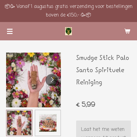
📦🥳 Vanaf 1 augustus gratis verzending voor bestellingen
Ga
boven de €150,- 🥳📦
direct
naar
de
hoofdinhoud
Smudge Stick Palo
Santo Spirituele
Reiniging
€ 5,99
Laat het me weten