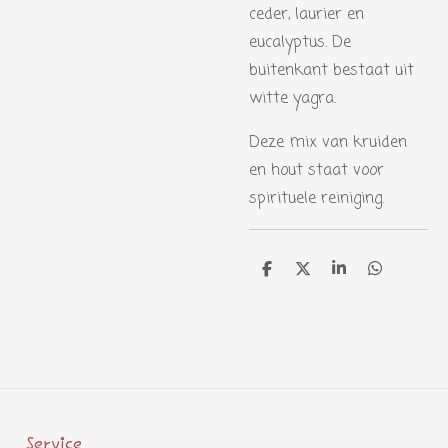
ceder, laurier en
eucalyptus. De
buitenkant bestaat uit
witte yagra.
Deze mix van kruiden
en hout staat voor
spirituele reiniging.
D
D
S
D
e
e
h
e
l
e
a
l
e
l
r
e
n
e
n
Service