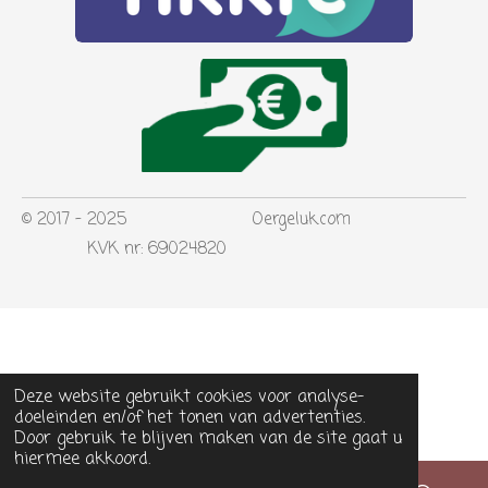
© 2017 - 2025 Oergeluk.com
KVK nr: 69024820
Deze website gebruikt cookies voor analyse-
doeleinden en/of het tonen van advertenties.
Door gebruik te blijven maken van de site gaat u
hiermee akkoord.