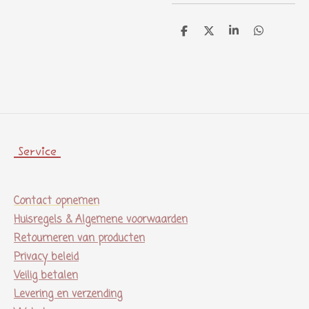
D
D
S
D
e
e
h
e
l
e
a
l
e
l
r
e
n
e
n
Service
Contact opnemen
Huisregels & Algemene voorwaarden
Retourneren van producten
Privacy beleid
Veilig betalen
Levering en verzending