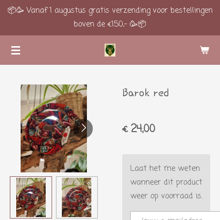
📦🥳 Vanaf 1 augustus gratis verzending voor bestellingen
Ga
boven de €150,- 🥳📦
direct
naar
de
hoofdinhoud
Barok red
€ 24,00
Laat het me weten
wanneer dit product
weer op voorraad is.