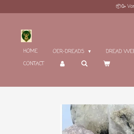
📦🥳 Van
Ga
direct
naar
de
hoofdinhoud
HOME
OER-DREADS
DREAD WE
CONTACT