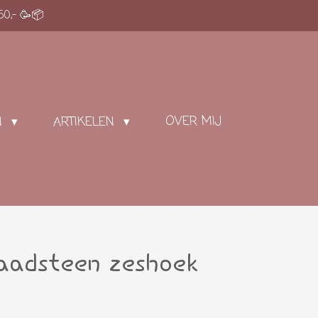
50,- 🥳📦
OVER MIJ
N
ARTIKELEN
laadsteen zeshoek