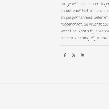
om je af te schermen tegen
en buitenaf. Het mineraal v
en gespannenheid. Seleniet
ruggengraat, de vruchtbaar
werkt heilzaam bij epilep
oedeemvorming. Hij maakt je
D
D
S
e
e
h
l
e
a
e
l
r
n
e