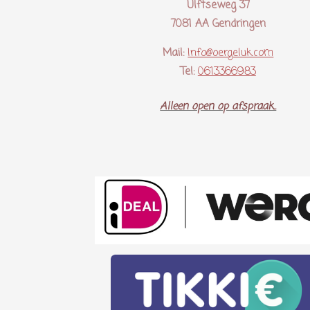
Ulftseweg 37
7081 AA Gendringen
Mail:
Info@oergeluk.com
Tel:
0613366983
Alleen open op afspraak..