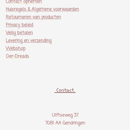
Contact opnemen
t
Huisregels & Algemene voorwaarden
e
Retourneren van producten
r
Privacy beleid
r
Veilig betalen
e
Levering en verzending
n
Webshop
Oer-Dreads
Contact
Ulftseweg 37
7081 AA Gendringen