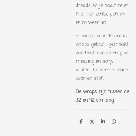
dreads en je haalt ze er
met het zelfde gemak
er zo weer uit...
Er wordt voor de dread
wraps gebruik gemaakt
van hout, edelsteen, glas,
messing en acryl
kralen... En verschillende
soorten stof...
De wraps zijn tussen de
32 en 42 cm lang.
D
D
S
D
e
e
h
e
l
e
a
l