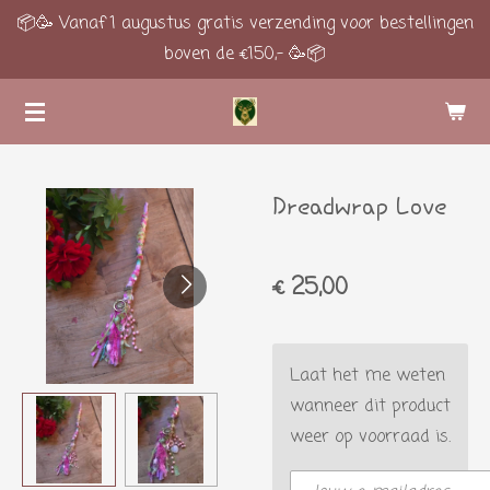
📦🥳 Vanaf 1 augustus gratis verzending voor bestellingen
Ga
boven de €150,- 🥳📦
direct
naar
de
hoofdinhoud
Dreadwrap Love
€ 25,00
Laat het me weten
wanneer dit product
weer op voorraad is.