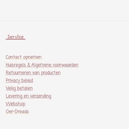
e
l
r
e
n
e
n
Service
Contact opnemen
Huisregels & Algemene voorwaarden
Retourneren van producten
Privacy beleid
Veilig betalen
Levering en verzending
Webshop
Oer-Dreads