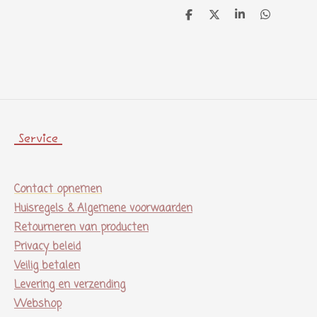
D
D
S
D
e
e
h
e
l
e
a
l
e
l
r
e
n
e
n
Service
Contact opnemen
Huisregels & Algemene voorwaarden
Retourneren van producten
Privacy beleid
Veilig betalen
Levering en verzending
Webshop