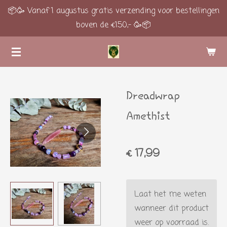
📦🥳 Vanaf 1 augustus gratis verzending voor bestellingen
Ga
boven de €150,- 🥳📦
direct
naar
de
hoofdinhoud
Dreadwrap
Amethist
€ 17,99
Laat het me weten
wanneer dit product
weer op voorraad is.