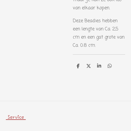
maar je kan ze ook los
van elkaar kopen.
Deze Beadies hebben
een lengte van Ca. 2,5
cm en een gat grote van
Ca. 0.8 cm.
D
D
S
D
e
e
h
e
l
e
a
l
e
l
r
e
n
e
n
Service