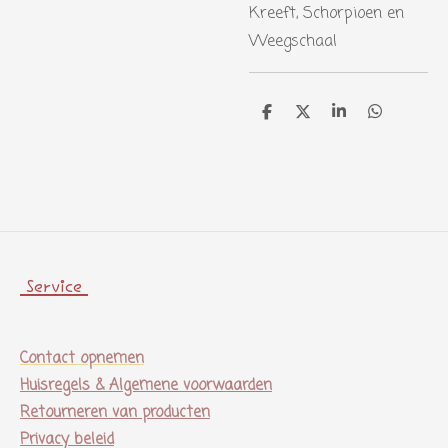
Kreeft, Schorpioen en
Weegschaal
D
D
S
D
e
e
h
e
l
e
a
l
e
l
r
e
n
e
n
Service
Contact opnemen
Huisregels & Algemene voorwaarden
Retourneren van producten
Privacy beleid