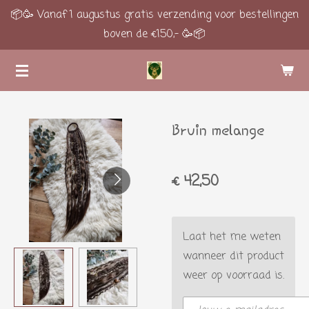
📦🥳 Vanaf 1 augustus gratis verzending voor bestellingen
Ga
boven de €150,- 🥳📦
direct
naar
de
hoofdinhoud
Bruin melange
€ 42,50
Laat het me weten
wanneer dit product
weer op voorraad is.