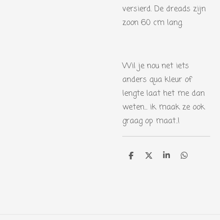
versierd. De dreads zijn
zoon 60 cm lang.
Wil je nou net iets
anders qua kleur of
lengte laat het me dan
weten... ik maak ze ook
graag op maat..!
D
D
S
D
e
e
h
e
l
e
a
l
e
l
r
e
n
e
n