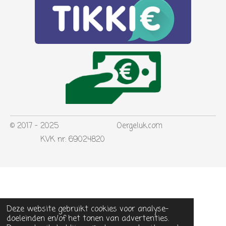
© 2017 - 2025 Oergeluk.com
KVK nr: 69024820
Deze website gebruikt cookies voor analyse-
doeleinden en/of het tonen van advertenties.