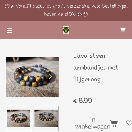
📦🥳 Vanaf 1 augustus gratis verzending voor bestellingen
Ga
boven de €150,- 🥳📦
direct
naar
de
hoofdinhoud
Lava steen
armbandjes met
Tijgeroog
€ 8,99
In
winkelwagen