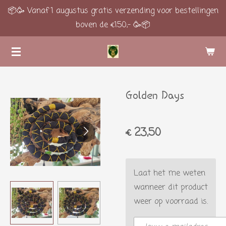
📦🥳 Vanaf 1 augustus gratis verzending voor bestellingen
Ga
boven de €150,- 🥳📦
direct
naar
de
hoofdinhoud
Golden Days
€ 23,50
Laat het me weten
wanneer dit product
weer op voorraad is.