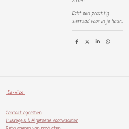
zitten.
Echt een prachtig
sierraad voor in je haar...
D
D
S
D
e
e
h
e
l
e
a
l
e
l
r
e
n
e
n
Service
Contact opnemen
Huisregels & Algemene voorwaarden
Retourneren van producten