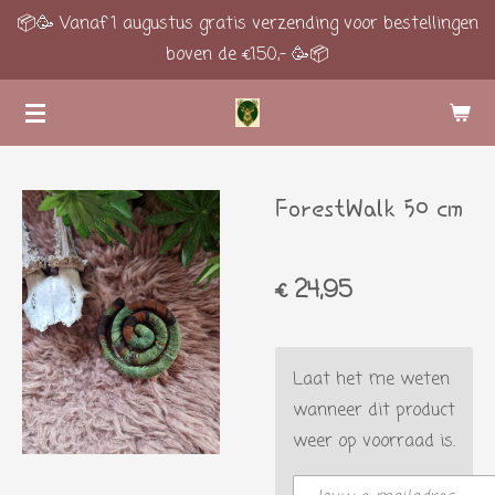
📦🥳 Vanaf 1 augustus gratis verzending voor bestellingen
Ga
boven de €150,- 🥳📦
direct
naar
de
hoofdinhoud
ForestWalk 50 cm
€ 24,95
Laat het me weten
wanneer dit product
weer op voorraad is.