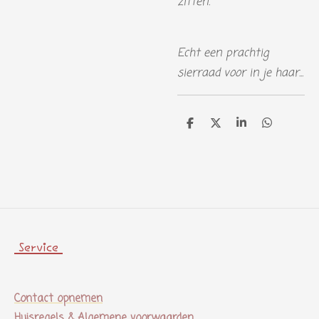
zitten.
Echt een prachtig
sierraad voor in je haar...
D
D
S
D
e
e
h
e
l
e
a
l
e
l
r
e
n
e
n
Service
Contact opnemen
Huisregels & Algemene voorwaarden