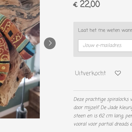
€ 22,00
Laat het me weten wanne
Uitverkocht
Deze prachtige spiralocks
door mijzelf. De Jade kleu
steen en is 62 cm lang, pe
vooral voor partial dreads