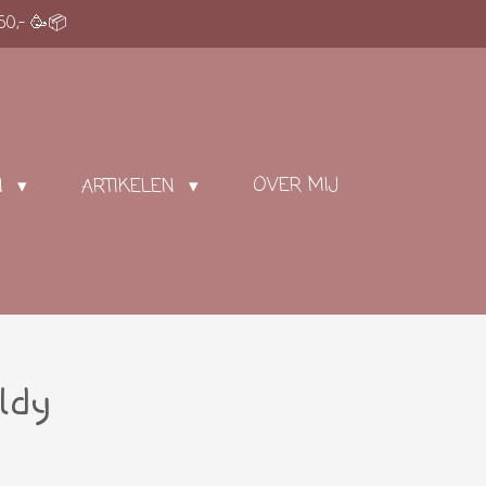
50,- 🥳📦
OVER MIJ
N
ARTIKELEN
ldy