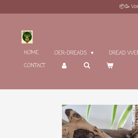
📦🥳 Van
Ga
direct
naar
de
hoofdinhoud
HOME
OER-DREADS
DREAD WE
CONTACT