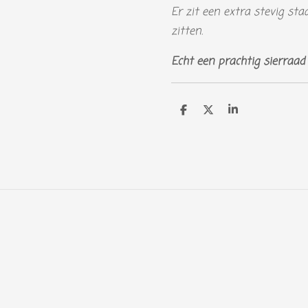
Er zit een extra stevig staa
zitten.
Echt een prachtig sierraad v
D
D
S
e
e
h
l
e
a
e
l
r
n
e