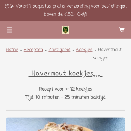
📦🥳 Vanaf 1 augustus gratis verzending voor bestellingen
Ga
boven de €150,- 🥳📦
direct
naar
de
hoofdinhoud
Home
»
Recepten
»
Zoetigheid
»
Koekjes
»
Havermout
koekjes
Havermout koekjes...
Recept voor +- 12 koekjes
Tijd: 10 minuten + 25 minuten baktijd