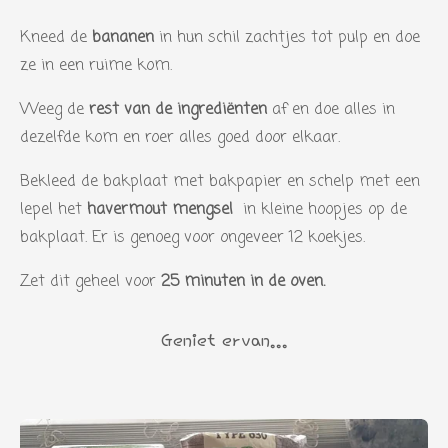
n
n
n
n
s
Kneed de
bananen
in hun schil zachtjes tot pulp en doe
t
ze in een ruime kom.
e
r
Weeg de
rest van de ingrediënten
af en doe alles in
r
dezelfde kom en roer alles goed door elkaar.
e
Bekleed de bakplaat met bakpapier en schelp met een
n
lepel het
havermout mengsel
in kleine hoopjes op de
bakplaat. Er is genoeg voor ongeveer 12 koekjes.
Zet dit geheel voor
25 minuten in de oven.
Geniet ervan...