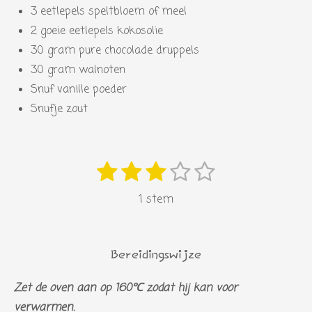
3 eetlepels speltbloem of meel
2 goeie eetlepels kokosolie
30 gram pure chocolade druppels
30 gram walnoten
Snuf vanille poeder
Snufje zout
1
2
3
4
5
S
R
s
s
s
s
s
t
a
1 stem
e
t
t
t
t
t
t
m
i
e
e
e
e
e
m
n
r
r
r
r
r
e
Bereidingswijze
g
n
r
r
r
r
:
Zet de oven aan op 160℃ zodat hij kan voor
e
e
e
e
3
verwarmen.