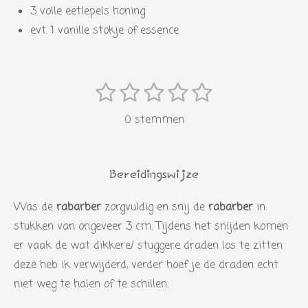
3 volle eetlepels honing
evt. 1 vanille stokje of essence
1
2
3
4
5
S
R
s
s
s
s
s
t
a
0 stemmen
e
t
t
t
t
t
t
m
i
e
e
e
e
e
m
n
r
r
r
r
r
e
Bereidingswijze
g
n
r
r
r
r
:
Was de
rabarber
zorgvuldig en snij de
rabarber
in
e
e
e
e
0
stukken van ongeveer 3 cm. Tijdens het snijden komen
n
n
n
n
s
er vaak de wat dikkere/ stuggere draden los te zitten
t
deze heb ik verwijderd, verder hoef je de draden echt
e
niet weg te halen of te schillen.
r