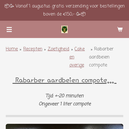
📦🥳 Vanaf 1 augustus gratis verzending voor bestellingen
Ga
boven de €150,- 🥳📦
direct
naar
de
hoofdinhoud
Home
»
Recepten
»
Zoetigheid
»
Cake
»
Rabarber
en
aardbeien
overige
compote
Rabarber aardbeien compote...
Tijd: +-20 minuten
Ongeveer 1 liter compote