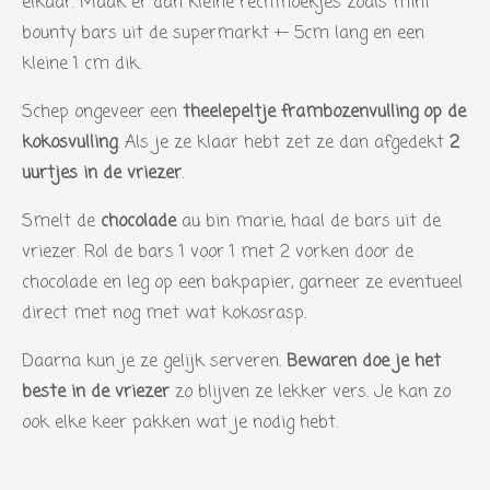
elkaar. Maak er dan kleine rechthoekjes zoals mini
n
bounty bars uit de supermarkt +- 5cm lang en een
kleine 1 cm dik.
Schep ongeveer een
theelepeltje frambozenvulling op de
kokosvulling
. Als je ze klaar hebt zet ze dan afgedekt
2
uurtjes in de vriezer
.
Smelt de
chocolade
au bin marie, haal de bars uit de
vriezer. Rol de bars 1 voor 1 met 2 vorken door de
chocolade en leg op een bakpapier, garneer ze eventueel
direct met nog met wat kokosrasp.
Daarna kun je ze gelijk serveren.
Bewaren doe je het
beste in de vriezer
zo blijven ze lekker vers. Je kan zo
ook elke keer pakken wat je nodig hebt.