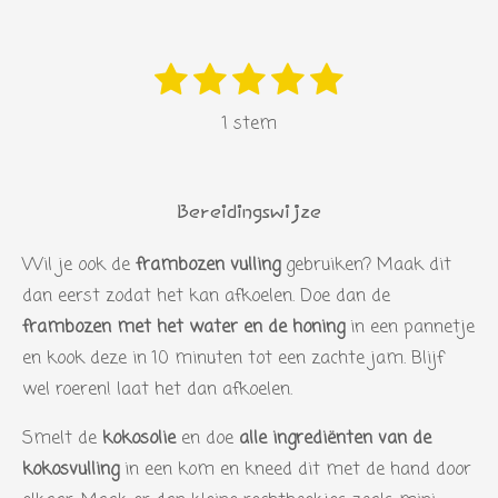
1
2
3
4
5
S
R
s
s
s
s
s
t
a
1 stem
e
t
t
t
t
t
t
m
i
e
e
e
e
e
m
n
r
r
r
r
r
e
Bereidingswijze
g
n
r
r
r
r
:
Wil je ook de
frambozen vulling
gebruiken? Maak dit
e
e
e
e
5
dan eerst zodat het kan afkoelen. Doe dan de
n
n
n
n
s
frambozen met het water en de honing
in een pannetje
t
en kook deze in 10 minuten tot een zachte jam. Blijf
e
wel roeren! laat het dan afkoelen.
r
Smelt de
kokosolie
en doe
alle ingrediënten van de
r
kokosvulling
in een kom en kneed dit met de hand door
e