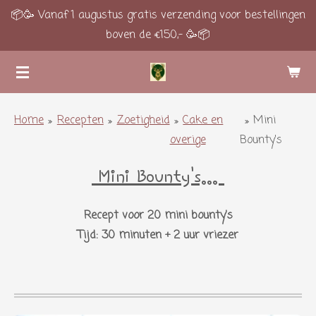
📦🥳 Vanaf 1 augustus gratis verzending voor bestellingen
Ga
boven de €150,- 🥳📦
direct
naar
de
hoofdinhoud
Home
»
Recepten
»
Zoetigheid
»
Cake en
»
Mini
overige
Bounty's
Mini Bounty's...
Recept voor 20 mini bounty's
Tijd: 30 minuten + 2 uur vriezer