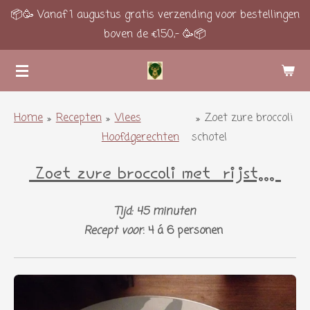
📦🥳 Vanaf 1 augustus gratis verzending voor bestellingen
Ga
boven de €150,- 🥳📦
direct
naar
de
hoofdinhoud
Home
»
Recepten
»
Vlees
»
Zoet zure broccoli
Hoofdgerechten
schotel
Zoet zure broccoli met rijst...
Tijd: 45 minuten
Recept voor
: 4 á 6 personen