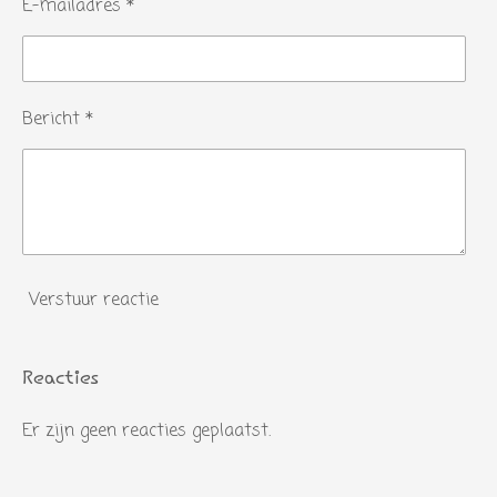
e
E-mailadres *
n
Bericht *
Verstuur reactie
Reacties
Er zijn geen reacties geplaatst.