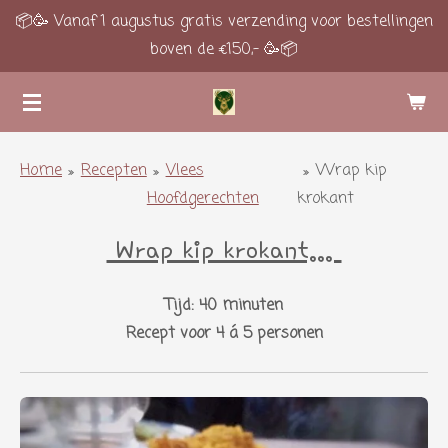
📦🥳 Vanaf 1 augustus gratis verzending voor bestellingen
Ga
boven de €150,- 🥳📦
direct
naar
de
hoofdinhoud
Home
»
Recepten
»
Vlees
»
Wrap kip
Hoofdgerechten
krokant
Wrap kip krokant...
Tijd: 40 minuten
Recept voor 4 á 5 personen