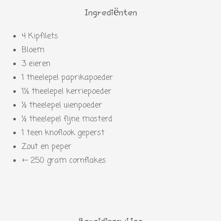
Ingrediënten
4 Kipfilets
Bloem
3 eieren
1 theelepel paprikapoeder
1½ theelepel kerriepoeder
½ theelepel uienpoeder
½ theelepel fijne mosterd
1 teen knoflook geperst
Zout en peper
+- 250 gram cornflakes