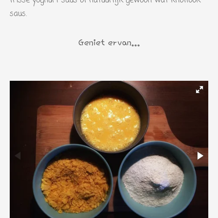
frisse yoghurt saus of natuurlijk gewoon wat knoflook
saus.
Geniet ervan...