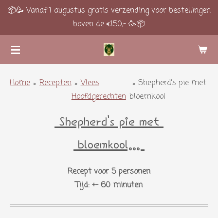
📦🥳 Vanaf 1 augustus gratis verzending voor bestellingen
Ga
boven de €150,- 🥳📦
direct
naar
de
hoofdinhoud
Home
»
Recepten
»
Vlees
»
Shepherd's pie met
Hoofdgerechten
bloemkool
Shepherd's pie met
bloemkool...
Recept voor 5 personen
Tijd: +- 60 minuten