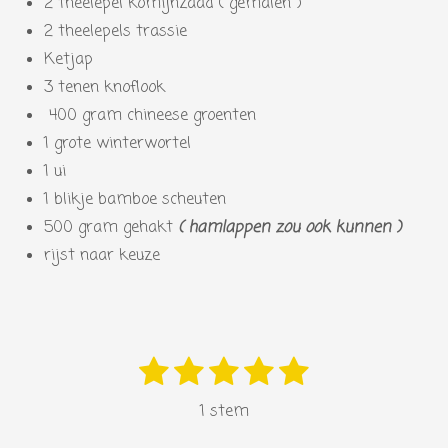
2 theelepel komijnzaad ( gemalen )
2 theelepels trassie
Ketjap
3 tenen knoflook
400 gram chineese groenten
1 grote winterwortel
1 ui
1 blikje bamboe scheuten
500 gram gehakt
( hamlappen zou ook kunnen )
rijst naar keuze
1
2
3
4
5
S
R
s
s
s
s
s
t
a
1 stem
e
t
t
t
t
t
t
m