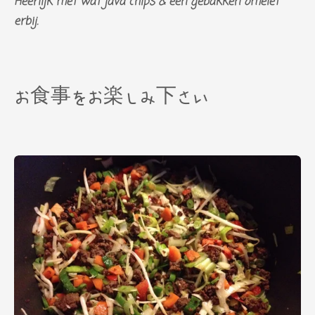
Heerlijk met wat java chips & een gebakken omelet
erbij.
お食事をお楽しみ下さい