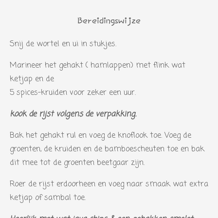
i
e
e
e
e
e
m
n
r
r
r
r
r
e
Bereidingswijze
g
n
r
r
r
r
:
Snij de wortel en ui in stukjes.
e
e
e
e
5
n
n
n
n
Marineer het gehakt ( hamlappen) met flink wat
s
ketjap en de
t
5 spices-kruiden voor zeker een uur.
e
r
kook de rijst volgens de verpakking.
r
Bak het gehakt rul en voeg de knoflook toe. Voeg de
e
groenten, de kruiden en de bamboescheuten toe en bak
n
dit mee tot de groenten beetgaar zijn.
Roer de rijst erdoorheen en voeg naar smaak wat extra
ketjap of sambal toe.