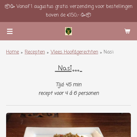
📦🥳 Vanaf 1 augustus gratis verzending voor bestellingen
Ga
boven de €150,- 🥳📦
direct
naar
de
hoofdinhoud
Home
»
Recepten
»
Vlees Hoofdgerechten
»
Nasi
Nasi...
Tijd: 45 min
recept voor 4 á 6 personen