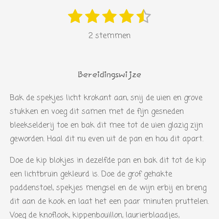
1
2
3
4
5
S
R
s
s
s
s
s
t
a
2 stemmen
e
t
t
t
t
t
t
m
i
e
e
e
e
e
m
n
r
r
r
r
r
e
Bereidingswijze
g
n
r
r
r
r
:
Bak de spekjes licht krokant aan, snij de uien en grove
e
e
e
e
4
stukken en voeg dit samen met de fijn gesneden
n
n
n
n
.
bleekselderij toe en bak dit mee tot de uien glazig zijn
5
geworden. Haal dit nu even uit de pan en hou dit apart.
s
Doe de kip blokjes in dezelfde pan en bak dit tot de kip
t
een lichtbruin gekleurd is. Doe de grof gehakte
e
paddenstoel, spekjes mengsel en de wijn erbij en breng
r
dit aan de kook en laat het een paar minuten pruttelen.
r
Voeg de knoflook, kippenbouillon, laurierblaadjes,