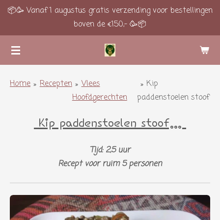
📦🥳 Vanaf 1 augustus gratis verzending voor bestellingen
Ga
boven de €150,- 🥳📦
direct
naar
de
hoofdinhoud
Home
»
Recepten
»
Vlees
»
Kip
Hoofdgerechten
paddenstoelen stoof
Kip paddenstoelen stoof...
Tijd: 2,5 uur
Recept voor ruim 5 personen