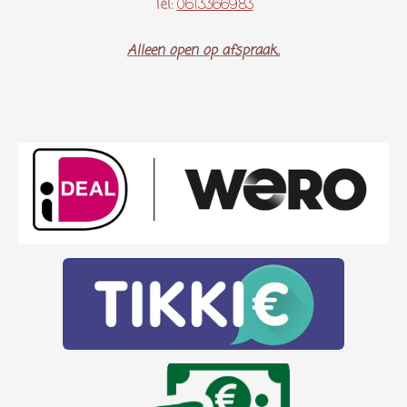
Tel:
0613366983
Alleen open op afspraak..