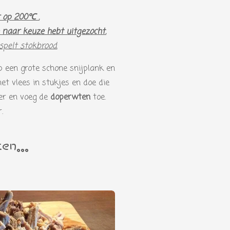
 op 200℃ .
 naar keuze hebt uitgezocht.
spelt stokbrood.
p een grote schone snijplank en
het vlees in stukjes en doe die
ger en voeg de
doperwten
toe.
r.
en...