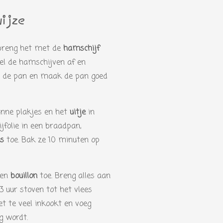
e
m
r
e
wijze
n
r
e
 breng het met de
hamschijf
n
oel de hamschijven af en
it de pan en maak de pan goed
nne plakjes en het
uitje
in
jfolie in een braadpan,
es
toe. Bak ze 10 minuten op
en
bouillon
toe. Breng alles aan
 uur stoven tot het vlees
iet te veel inkookt en voeg
g wordt.