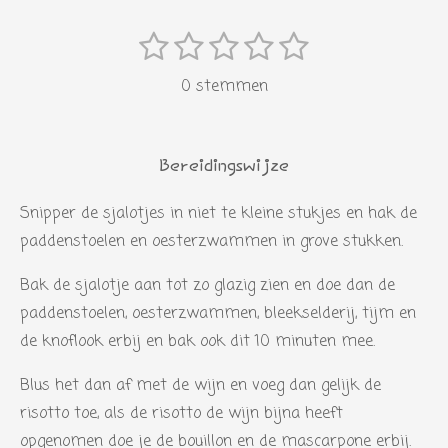
1
2
3
4
5
S
R
s
s
s
s
s
t
a
0 stemmen
e
t
t
t
t
t
t
m
i
e
e
e
e
e
m
n
r
r
r
r
r
e
Bereidingswijze
g
n
r
r
r
r
:
Snipper de sjalotjes in niet te kleine stukjes en hak de
e
e
e
e
0
paddenstoelen en oesterzwammen in grove stukken.
n
n
n
n
s
Bak de sjalotje aan tot zo glazig zien en doe dan de
t
paddenstoelen, oesterzwammen, bleekselderij, tijm en
e
de knoflook erbij en bak ook dit 10 minuten mee.
r
r
Blus het dan af met de wijn en voeg dan gelijk de
e
risotto toe, als de risotto de wijn bijna heeft
n
opgenomen doe je de bouillon en de mascarpone erbij.