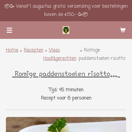
📦🥳 Vanaf 1 augustus gratis verzending voor bestellingen
Ga
boven de €150,- 🥳📦
direct
naar
de
hoofdinhoud
Home
»
Recepten
»
Vlees
»
Romige
Hoofdgerechten
paddenstoelen risotto
Romige paddenstoelen risotto...
Tijd: 45 minuten
Recept voor 6 personen