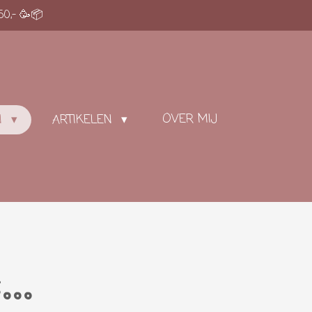
50,- 🥳📦
OVER MIJ
N
ARTIKELEN
...