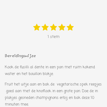
1
2
3
4
5
S
R
s
s
s
s
s
t
a
1 stem
e
t
t
t
t
t
t
m
i
e
e
e
e
e
m
n
r
r
r
r
r
e
Bereidingswijze
g
n
r
r
r
r
:
Kook de fusilli al dente in een pan met ruim kokend
e
e
e
e
5
water en het bouillon blokje.
n
n
n
n
s
Fruit het uitje aan en bak de vegetarische spek reepjes
t
goed aan met de knoflook in een grote pan. Doe de in
e
plakjes gesneden champignons erbij en bak deze 10
r
minuten mee.
r