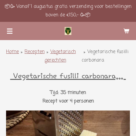
📦🥳 Vanaf 1 augustus gratis verzending voor bestellingen
Ga
boven de €150,- 🥳📦
direct
naar
de
hoofdinhoud
Home
»
Recepten
»
Vegetarisch
»
Vegetarische fusilli
gerechten
carbonara
Vegetarische fusilli carbonara...
Tijd: 35 minuten
Recept voor 4 personen