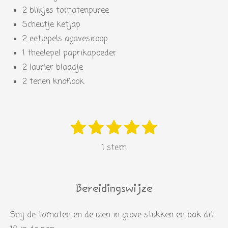
2 blikjes tomatenpuree
Scheutje ketjap
2 eetlepels agavesiroop
1 theelepel paprikapoeder
2 laurier blaadje
2 tenen knoflook
1
2
3
4
5
S
R
s
s
s
s
s
t
a
1 stem
e
t
t
t
t
t
t
m
i
e
e
e
e
e
m
n
r
r
r
r
r
e
Bereidingswijze
g
n
r
r
r
r
:
Snij de tomaten en de uien in grove stukken en bak dit
e
e
e
e
5