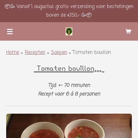
📦🥳 Vanaf 1 augustus gratis verzending voor bestellingen
Ga
boven de €150,- 🥳📦
direct
naar
de
hoofdinhoud
Home
»
Recepten
»
Soepen
»
Tomaten bouillon
Tomaten bouillon...
Tijd: +- 70 minuten
Recept voor 6 á 8 personen