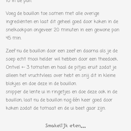
10 in de pan.
n
n
n
n
s
Voeg de bouillon toe samen met alle overige
t
ingrediënten en laat dit geheel goed door koken in de
e
snelkookpan ongeveer 20 minuten in een gewone pan
r
45 min.
r
e
Zeef nu de bouillon door een zeef en daarna als je de
n
soep echt mooi helder wil hebben door een theedoek.
Ontvel +- 3 tomaten en haal de pitjes eruit zodat je
alleen het vruchtvlees over hebt en snij dit in kleine
blokjes en doe deze in de bouillon.
snipper de lente ui in ringetjes en doe deze ook in de
bouillon, laat nu de bouillon nog één keer goed door
koken zodat de tomaat en de ui beet gaar zijn.
Smakelijk eten...