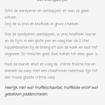
r
r
r
r
r
g
n
r
r
r
r
:
Schil de aardperen en aardappels en was ze goed
e
e
e
e
0
schoon.
n
n
n
n
s
Snij de ui, prei en knoflook in grove stukken.
t
Doe de aardperen, aardappels, ui, prei, knoflook, laurier
e
en de tijm in een grote pan en voeg hier de 2 liter
r
kippenbouillon bij en breng dit aan de kook en laat het
r
ongeveer 30 minuten goed door koken tot alles gaar is.
e
n
Haal de laurier eruit en voeg de crème fraîche toe en
blender de soep met een staafmixer helemaal fijn tot
een mooie gladde crème soep.
Heerlijk met wat truffelschaafsel, truffelolie en/of wat
gebakken paddenstoelen.