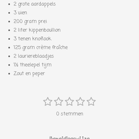
2 grote aardappels
3 uien
200 gram prei
2 liter kippenboullion
3 tenen knoflook
125 gram crème fraîche
2 lauriereblaadjes
1½ theelepel tijm
Zout en peper
1
2
3
4
5
S
R
s
s
s
s
s
t
a
0 stemmen
e
t
t
t
t
t
t
m
i
e
e
e
e
e
m
n
e
Bereidingswijze