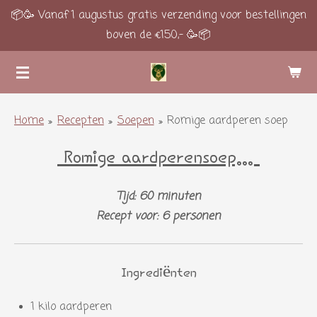
📦🥳 Vanaf 1 augustus gratis verzending voor bestellingen
Ga
boven de €150,- 🥳📦
direct
naar
de
hoofdinhoud
Home
»
Recepten
»
Soepen
»
Romige aardperen soep
Romige aardperensoep...
Tijd: 60 minuten
Recept voor: 6 personen
Ingrediënten
1 kilo aardperen