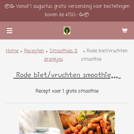
📦🥳 Vanaf 1 augustus gratis verzending voor bestellingen
Ga
boven de €150,- 🥳📦
direct
naar
de
hoofdinhoud
Home
»
Recepten
»
Smoothies &
»
Rode biet/vruchten
drankjes
smoothie
Rode biet/vruchten
smoothie...
Recept voor 1 grote smoothie