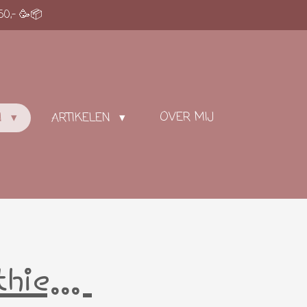
50,- 🥳📦
OVER MIJ
N
ARTIKELEN
hie...