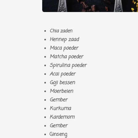
Chia zaden
Hennep zaad
Maca poeder
Matcha poeder
Spirulina poeder
Acai poeder
Goji bessen
Moerbeien
Gember
Kurkuma
Kardemom
Gember
Ginseng