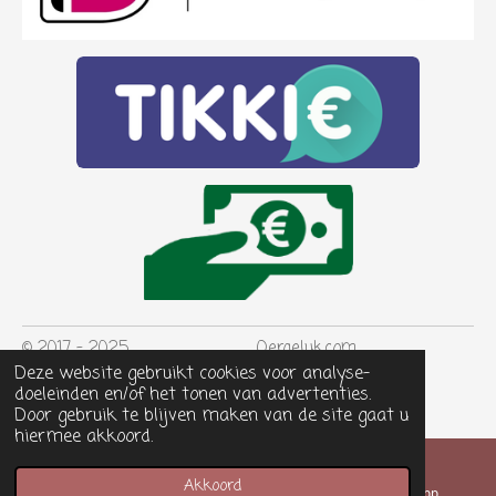
© 2017 - 2025 Oergeluk.com
Deze website gebruikt cookies voor analyse-
KVK nr: 69024820
doeleinden en/of het tonen van advertenties.
Door gebruik te blijven maken van de site gaat u
hiermee akkoord.
Akkoord
E-mailadres
Kaart
WhatsApp