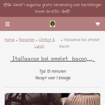
📦🥳 Vanaf 1 augustus gratis verzending voor bestellingen
Ga
boven de €150,- 🥳📦
direct
naar
de
hoofdinhoud
Home
»
Recepten
»
Ontbijt &
»
Italiaanse bol omelet
Lunch
bacon
Italiaanse bol omelet bacon...
Tijd: 15 minuten
Recept voor 1 broodje