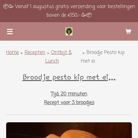
📦🥳 Vanaf 1 augustus gratis verzending voor bestellingen
Ga
boven de €150,- 🥳📦
direct
naar
de
hoofdinhoud
Home
»
Recepten
»
Ontbijt &
»
Broodje Pesto kip
Lunch
met ei
Broodje pesto kip met ei...
Tijd: 20 minuten
Recept voor 3 broodjes